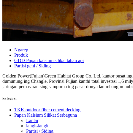
Ngarep
Produk
GDD Papan kalsium silikat tahan api
Partisi geni / Siding
Golden Power(Fujian)Green Habitat Group Co.,Ltd. kantor pusat ing F
dumunung ing Changle, Provinsi Fujian kanthi total investasi 1,6 m
jaringan pemasaran sing sampurna ing pasar donya lan mbangun hubung
kategori
TKK outdoor fiber cement decking
Papan Kalsium Silikat Serbaguna
Lantai
langit-langit
Partisi / Siding