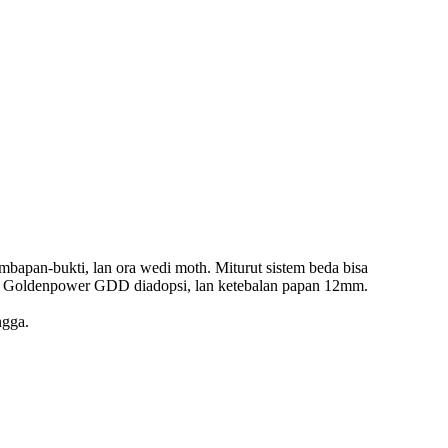
bapan-bukti, lan ora wedi moth. Miturut sistem beda bisa
pi Goldenpower GDD diadopsi, lan ketebalan papan 12mm.
ngga.