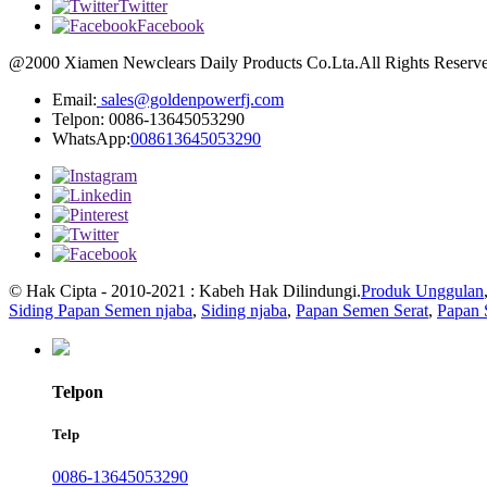
Twitter
Facebook
@2000 Xiamen Newclears Daily Products Co.Lta.All Rights Reserve
Email:
sales@goldenpowerfj.com
Telpon: 0086-13645053290
WhatsApp:
008613645053290
© Hak Cipta - 2010-2021 : Kabeh Hak Dilindungi.
Produk Unggulan
Siding Papan Semen njaba
,
Siding njaba
,
Papan Semen Serat
,
Papan 
Telpon
Telp
0086-13645053290