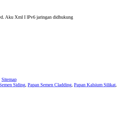
d. Aku Xml I lPv6 jaringan didhukung
,
Sitemap
Semen Siding
,
Papan Semen Cladding
,
Papan Kalsium Silikat
,