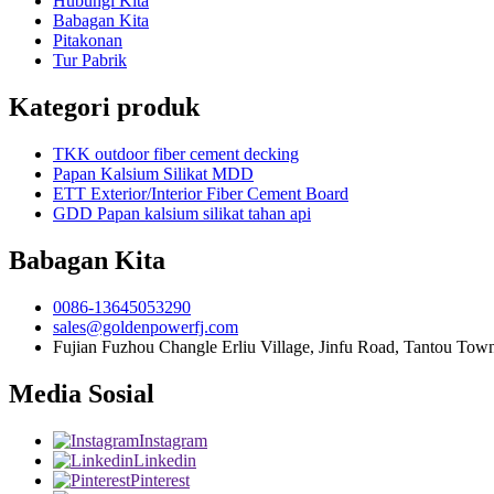
Hubungi Kita
Babagan Kita
Pitakonan
Tur Pabrik
Kategori produk
TKK outdoor fiber cement decking
Papan Kalsium Silikat MDD
ETT Exterior/Interior Fiber Cement Board
GDD Papan kalsium silikat tahan api
Babagan Kita
0086-13645053290
sales@goldenpowerfj.com
Fujian Fuzhou Changle Erliu Village, Jinfu Road, Tantou Town
Media Sosial
Instagram
Linkedin
Pinterest