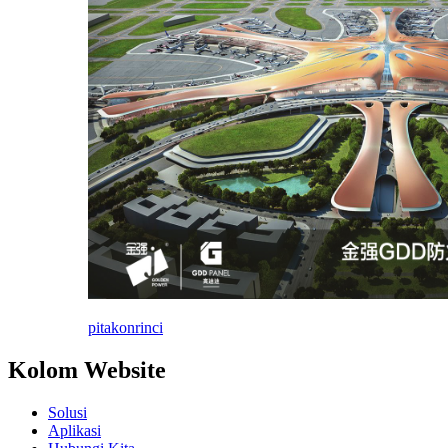
pitakon
rinci
Kolom Website
Solusi
Aplikasi