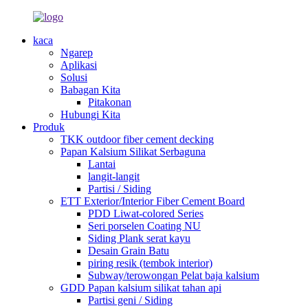
kaca
Ngarep
Aplikasi
Solusi
Babagan Kita
Pitakonan
Hubungi Kita
Produk
TKK outdoor fiber cement decking
Papan Kalsium Silikat Serbaguna
Lantai
langit-langit
Partisi / Siding
ETT Exterior/Interior Fiber Cement Board
PDD Liwat-colored Series
Seri porselen Coating NU
Siding Plank serat kayu
Desain Grain Batu
piring resik (tembok interior)
Subway/terowongan Pelat baja kalsium
GDD Papan kalsium silikat tahan api
Partisi geni / Siding