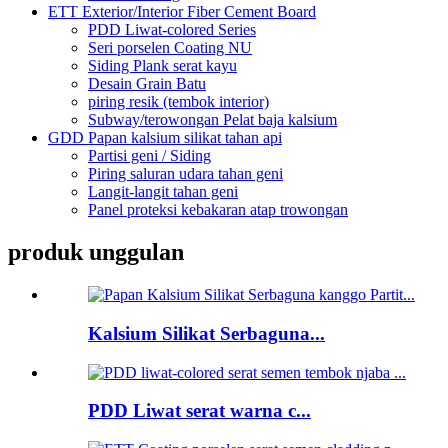
ETT Exterior/Interior Fiber Cement Board
PDD Liwat-colored Series
Seri porselen Coating NU
Siding Plank serat kayu
Desain Grain Batu
piring resik (tembok interior)
Subway/terowongan Pelat baja kalsium
GDD Papan kalsium silikat tahan api
Partisi geni / Siding
Piring saluran udara tahan geni
Langit-langit tahan geni
Panel proteksi kebakaran atap trowongan
produk unggulan
Kalsium Silikat Serbaguna...
PDD Liwat serat warna c...