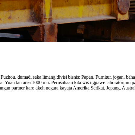
uzhou, dumadi saka limang divisi bisnis: Papan, Furnitur, jogan, baha
ilyar Yuan lan area 1000 mu. Perusahaan kita wis nggawe laboratoriu
an partner karo akeh negara kayata Amerika Serikat, Jepang, Australi