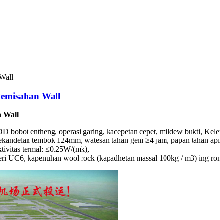
Pemisahan Wall
n Wall
bobot entheng, operasi garing, kacepetan cepet, mildew bukti, Kelem
ekandelan tembok 124mm, watesan tahan geni ≥4 jam, papan tahan a
ivitas termal: ≤0.25W/(mk),
eri UC6, kapenuhan wool rock (kapadhetan massal 100kg / m3) ing ro