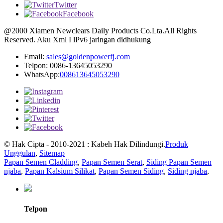
Twitter
Facebook
@2000 Xiamen Newclears Daily Products Co.Lta.All Rights
Reserved. Aku Xml I lPv6 jaringan didhukung
Email:
sales@goldenpowerfj.com
Telpon: 0086-13645053290
WhatsApp:
008613645053290
© Hak Cipta - 2010-2021 : Kabeh Hak Dilindungi.
Produk
Unggulan
,
Sitemap
Papan Semen Cladding
,
Papan Semen Serat
,
Siding Papan Semen
njaba
,
Papan Kalsium Silikat
,
Papan Semen Siding
,
Siding njaba
,
Telpon