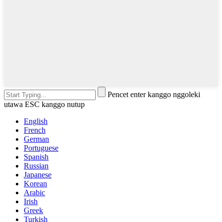
Pencet enter kanggo nggoleki
utawa ESC kanggo nutup
English
French
German
Portuguese
Spanish
Russian
Japanese
Korean
Arabic
Irish
Greek
Turkish