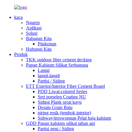
kaca
Ngarep
Aplikasi
Solusi
Babagan Kita
Pitakonan
Hubungi Kita
Produk
TKK outdoor fiber cement decking
Papan Kalsium Silikat Serbaguna
Lantai
langit-langit
Partisi / Siding
ETT Exterior/Interior Fiber Cement Board
PDD Liwat-colored Series
Seri porselen Coating NU
Siding Plank serat kayu
Desain Grain Batu
piring resik (tembok interior)
Subway/terowongan Pelat baja kalsium
GDD Papan kalsium silikat tahan api
Partisi geni / Siding