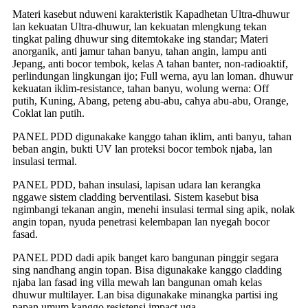
Materi kasebut nduweni karakteristik Kapadhetan Ultra-dhuwur
lan kekuatan Ultra-dhuwur, lan kekuatan mlengkung tekan
tingkat paling dhuwur sing ditemtokake ing standar; Materi
anorganik, anti jamur tahan banyu, tahan angin, lampu anti
Jepang, anti bocor tembok, kelas A tahan banter, non-radioaktif,
perlindungan lingkungan ijo; Full werna, ayu lan loman. dhuwur
kekuatan iklim-resistance, tahan banyu, wolung werna: Off
putih, Kuning, Abang, peteng abu-abu, cahya abu-abu, Orange,
Coklat lan putih.
PANEL PDD digunakake kanggo tahan iklim, anti banyu, tahan
beban angin, bukti UV lan proteksi bocor tembok njaba, lan
insulasi termal.
PANEL PDD, bahan insulasi, lapisan udara lan kerangka
nggawe sistem cladding berventilasi. Sistem kasebut bisa
ngimbangi tekanan angin, menehi insulasi termal sing apik, nolak
angin topan, nyuda penetrasi kelembapan lan nyegah bocor
fasad.
PANEL PDD dadi apik banget karo bangunan pinggir segara
sing nandhang angin topan. Bisa digunakake kanggo cladding
njaba lan fasad ing villa mewah lan bangunan omah kelas
dhuwur multilayer. Lan bisa digunakake minangka partisi ing
papan umum kanggo resistensi impact uga.