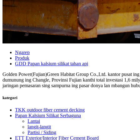
Ngarep
Produk
GDD Papan kalsium silikat tahan api
Golden Power(Fujian)Green Habitat Group Co.,Ltd. kantor pusat ing F
dumunung ing Changle, Provinsi Fujian kanthi total investasi 1,6 m
jaringan pemasaran sing sampurna ing pasar donya lan mbangun hubung
kategori
TKK outdoor fiber cement decking
Papan Kalsium Silikat Serbaguna
Lantai
langit-langit
Partisi / Siding
ETT Exterior/Interior Fiber Cement Board