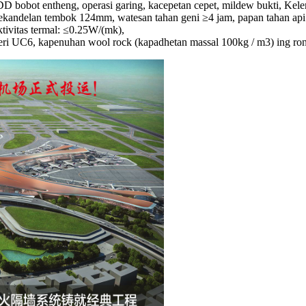
bobot entheng, operasi garing, kacepetan cepet, mildew bukti, Kelem
ekandelan tembok 124mm, watesan tahan geni ≥4 jam, papan tahan a
ivitas termal: ≤0.25W/(mk),
eri UC6, kapenuhan wool rock (kapadhetan massal 100kg / m3) ing ro