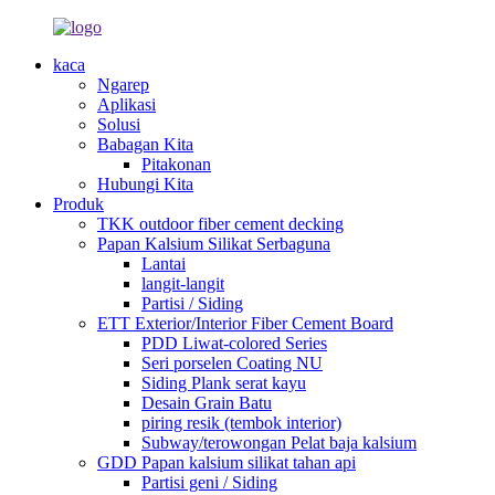
kaca
Ngarep
Aplikasi
Solusi
Babagan Kita
Pitakonan
Hubungi Kita
Produk
TKK outdoor fiber cement decking
Papan Kalsium Silikat Serbaguna
Lantai
langit-langit
Partisi / Siding
ETT Exterior/Interior Fiber Cement Board
PDD Liwat-colored Series
Seri porselen Coating NU
Siding Plank serat kayu
Desain Grain Batu
piring resik (tembok interior)
Subway/terowongan Pelat baja kalsium
GDD Papan kalsium silikat tahan api
Partisi geni / Siding