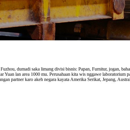
uzhou, dumadi saka limang divisi bisnis: Papan, Furnitur, jogan, baha
ilyar Yuan lan area 1000 mu. Perusahaan kita wis nggawe laboratoriu
an partner karo akeh negara kayata Amerika Serikat, Jepang, Australi