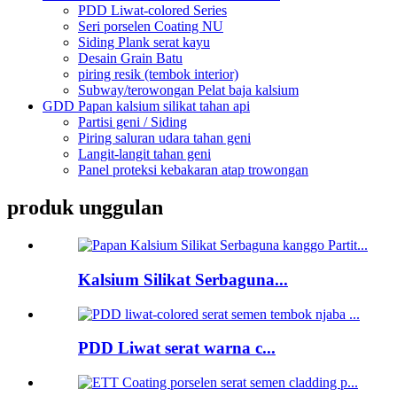
PDD Liwat-colored Series
Seri porselen Coating NU
Siding Plank serat kayu
Desain Grain Batu
piring resik (tembok interior)
Subway/terowongan Pelat baja kalsium
GDD Papan kalsium silikat tahan api
Partisi geni / Siding
Piring saluran udara tahan geni
Langit-langit tahan geni
Panel proteksi kebakaran atap trowongan
produk unggulan
Kalsium Silikat Serbaguna...
PDD Liwat serat warna c...