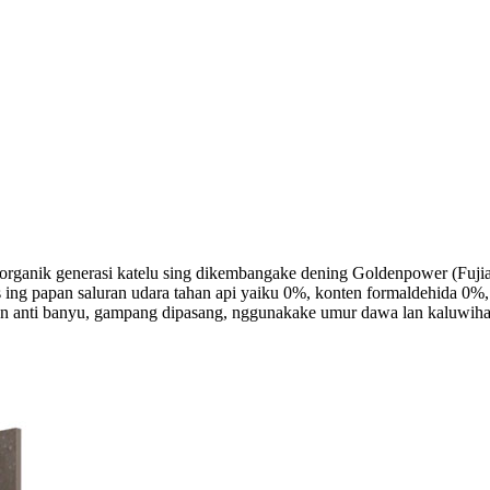
norganik generasi katelu sing dikembangake dening Goldenpower (Fujia
tis ing papan saluran udara tahan api yaiku 0%, konten formaldehida 0
an anti banyu, gampang dipasang, nggunakake umur dawa lan kaluwiha