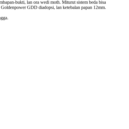
bapan-bukti, lan ora wedi moth. Miturut sistem beda bisa
pi Goldenpower GDD diadopsi, lan ketebalan papan 12mm.
ngga.