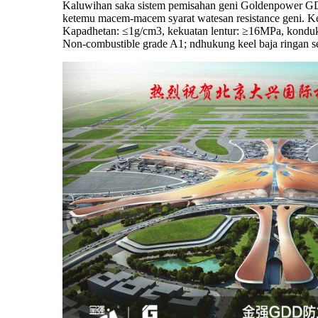
Kaluwihan saka sistem pemisahan geni Goldenpower GDD 
ketemu macem-macem syarat watesan resistance geni. K
Kapadhetan: ≤1g/cm3, kekuatan lentur: ≥16MPa, kondukt
Non-combustible grade A1; ndhukung keel baja ringan s